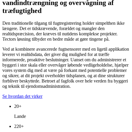
vandindtrængning og overvågning af
træfugtighed
Den traditionelle tilgang til fugtregistrering holder simpelthen ikke
længere. Det er tidskrævende, forældet og mangler den
realtidspræcision, der kræves til nutidens komplekse projekter.
Tectors løsning tilbyder en bedre måde at gøre tingene på.
Ved at kombinere avancerede fugtsensorer med en ligetil applikation
leverer vi realtidsdata, der giver dig mulighed for at træffe
informerede, proaktive beslutninger. Uanset om du administrerer et
byggeri i stor skala eller overvåger løbende vedligeholdelse, hjælper
vores system dig med at være på forkant med potentielle problemer
og sikrer, at dit projekt overholder tidsplanen, og at dine strukturer
forbliver beskyttede. Betroet af fagfolk over hele verden fra byggeri
og teknik til ejendomsadministration.
Se hvordan det virker
20
+
Lande
220
+