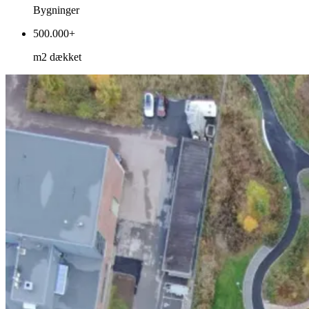
Bygninger
500.000
+
m2 dækket