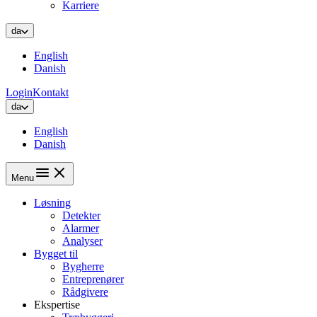
Karriere
da
English
Danish
Login
Kontakt
da
English
Danish
Menu
Løsning
Detekter
Alarmer
Analyser
Bygget til
Bygherre
Entreprenører
Rådgivere
Ekspertise